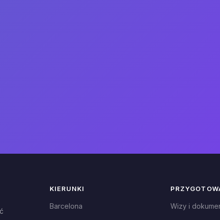
KIERUNKI
PRZYGOTOW
Barcelona
Wizy i dokume
ć