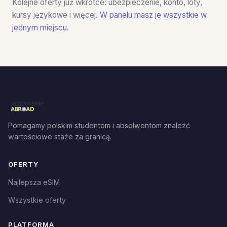
Kolejne oferty już wkrótce: ubezpieczenie, konto, loty,
kursy językowe i więcej.
W panelu masz je wszystkie w
jednym miejscu.
Pomagamy polskim studentom i absolwentom znaleźć
wartościowe staże za granicą.
OFERTY
Najlepsza eSIM
Wszystkie oferty
PLATFORMA